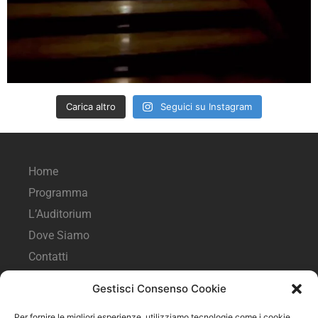
Carica altro
Seguici su Instagram
Home
Programma
L’Auditorium
Dove Siamo
Contatti
Gestisci Consenso Cookie
Seguici sui social
Per fornire le migliori esperienze, utilizziamo tecnologie come i cookie