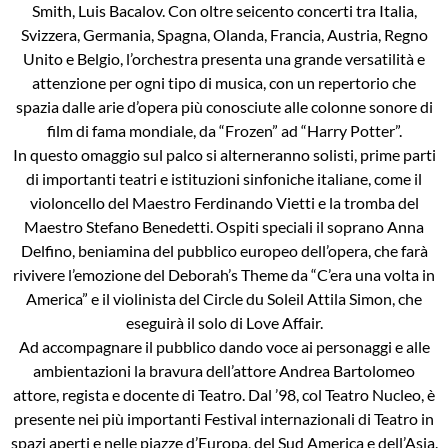
Smith, Luis Bacalov. Con oltre seicento concerti tra Italia,
Svizzera, Germania, Spagna, Olanda, Francia, Austria, Regno
Unito e Belgio, l’orchestra presenta una grande versatilità e
attenzione per ogni tipo di musica, con un repertorio che
spazia dalle arie d’opera più conosciute alle colonne sonore di
film di fama mondiale, da “Frozen” ad “Harry Potter”.
In questo omaggio sul palco si alterneranno solisti, prime parti
di importanti teatri e istituzioni sinfoniche italiane, come il
violoncello del Maestro Ferdinando Vietti e la tromba del
Maestro Stefano Benedetti. Ospiti speciali il soprano Anna
Delfino, beniamina del pubblico europeo dell’opera, che farà
rivivere l’emozione del Deborah’s Theme da “C’era una volta in
America” e il violinista del Circle du Soleil Attila Simon, che
eseguirà il solo di Love Affair.
Ad accompagnare il pubblico dando voce ai personaggi e alle
ambientazioni la bravura dell’attore Andrea Bartolomeo
attore, regista e docente di Teatro. Dal ’98, col Teatro Nucleo, è
presente nei più importanti Festival internazionali di Teatro in
spazi aperti e nelle piazze d’Europa, del Sud America e dell’Asia.