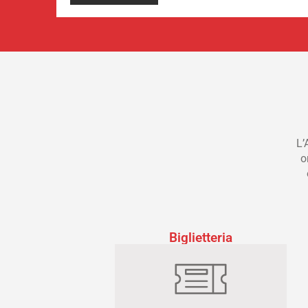
L’
o
Biglietteria