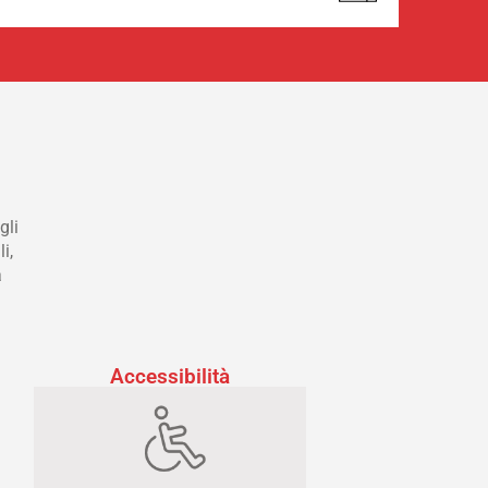
gli
i,
a
Accessibilità