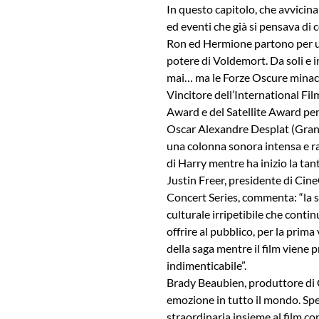
In questo capitolo, che avvicina 
ed eventi che già si pensava di 
Ron ed Hermione partono per una
potere di Voldemort. Da soli e in
mai… ma le Forze Oscure minacci
Vincitore dell’International F
Award e del Satellite Award per
Oscar Alexandre Desplat (Grand
una colonna sonora intensa e ra
di Harry mentre ha inizio la t
Justin Freer, presidente di Cin
Concert Series, commenta: “la 
culturale irripetibile che contin
offrire al pubblico, per la prima
della saga mentre il film viene
indimenticabile”.
Brady Beaubien, produttore di 
emozione in tutto il mondo. Spe
straordinaria insieme al film co