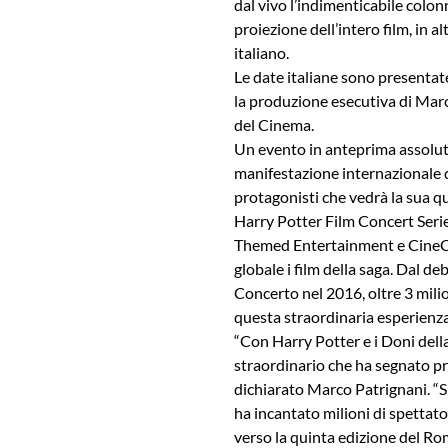
dal vivo l’indimenticabile colo
proiezione dell’intero film, in a
italiano.
Le date italiane sono presentat
la produzione esecutiva di Marc
del Cinema.
Un evento in anteprima assoluta 
manifestazione internazionale 
protagonisti che vedrà la sua 
Harry Potter Film Concert Seri
Themed Entertainment e CineConc
globale i film della saga. Dal d
Concerto nel 2016, oltre 3 milio
questa straordinaria esperienz
“Con Harry Potter e i Doni dell
straordinario che ha segnato pr
dichiarato Marco Patrignani. “Si
ha incantato milioni di spettat
verso la quinta edizione del R