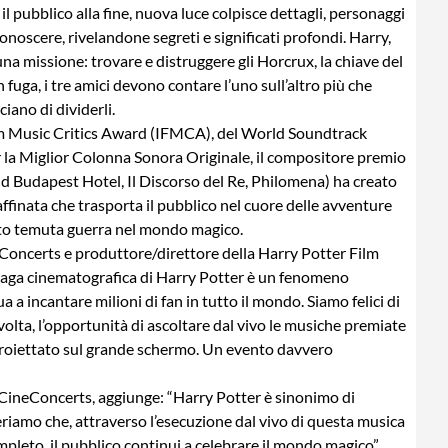
il pubblico alla fine, nuova luce colpisce dettagli, personaggi
conoscere, rivelandone segreti e significati profondi. Harry,
 missione: trovare e distruggere gli Horcrux, la chiave del
 fuga, i tre amici devono contare l’uno sull’altro più che
ano di dividerli.
ilm Music Critics Award (IFMCA), del World Soundtrack
 la Miglior Colonna Sonora Originale, il compositore premio
 Budapest Hotel, Il Discorso del Re, Philomena) ha creato
ffinata che trasporta il pubblico nel cuore delle avventure
anto temuta guerra nel mondo magico.
eConcerts e produttore/direttore della Harry Potter Film
saga cinematografica di Harry Potter è un fenomeno
ua a incantare milioni di fan in tutto il mondo. Siamo felici di
 volta, l’opportunità di ascoltare dal vivo le musiche premiate
 proiettato sul grande schermo. Un evento davvero
CineConcerts, aggiunge: “Harry Potter è sinonimo di
riamo che, attraverso l’esecuzione dal vivo di questa musica
mpleto, il pubblico continui a celebrare il mondo magico”.