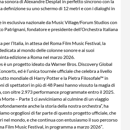
nna sonora di Alexandre Desplat in perfetto sincrono con la
lta definizione su uno schermo di 12 metri e con i dialoghi in
e in esclusiva nazionale da Music Village/Forum Studios con
o Patrignani, fondatore e presidente dell’Orchestra Italiana
per l’Italia, in attesa del Roma Film Music Festival, la
dedicata al mondo delle colonne sonore e ai suoi
quinta edizione a Roma nel marzo 2026.
es è un progetto ideato da Warner Bros. Discovery Global
erts, ed è l’unica tournée ufficiale che celebra a livello
ebutto mondiale di Harry Potter e la Pietra Filosofale™ in
ni di spettatori in più di 48 Paesi hanno vissuto la magia di
a, con oltre 2.973 performance programmate entro il 2025.
a Morte – Parte 1 ci avviciniamo al culmine di un viaggio
ofondamente anche la storia della nostra orchestra”, ha
amo orgogliosi di far parte di questo progetto ufficiale, che
ori nel mondo, e che continua con entusiasmo il suo percorso
oma Film Music Festival, in programma a marzo 2026″.