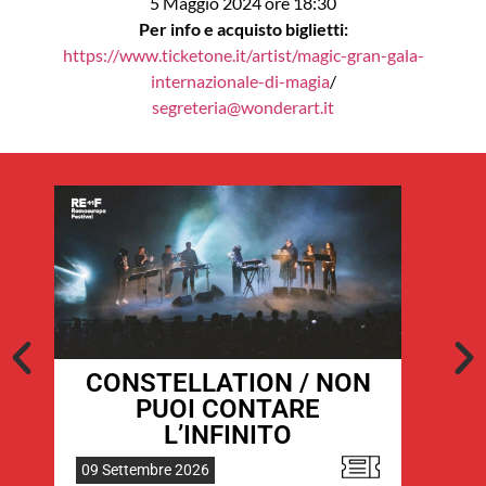
5 Maggio 2024 ore 18:30
Per info e acquisto biglietti:
https://www.ticketone.it/artist/magic-gran-gala-
internazionale-di-magia
/
segreteria@wonderart.it
Benjamin Millepied e
November Ultra –
SUMMERLAND
14 Settembre 2026