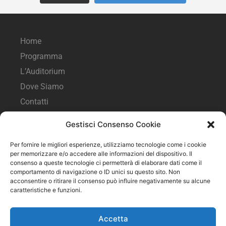
Home
Programma
L’Auditorium
Dove Siamo
Contatti
Gestisci Consenso Cookie
Seguici sui social
Per fornire le migliori esperienze, utilizziamo tecnologie come i cookie
per memorizzare e/o accedere alle informazioni del dispositivo. Il
consenso a queste tecnologie ci permetterà di elaborare dati come il
comportamento di navigazione o ID unici su questo sito. Non
acconsentire o ritirare il consenso può influire negativamente su alcune
caratteristiche e funzioni.
Accetta